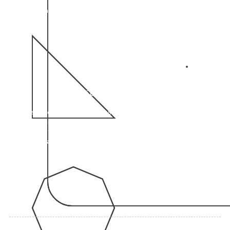
soluções digitais com alta satisfação, impulsionando o
crescimento e a inovação dos nossos clientes.
04
+30% de Eficiência
Desenvolvemos softwares que aumentaram a
eficiência operacional de nossos clientes,
automatizando processos e proporcionando um
gerenciamento mais ágil e inteligente.