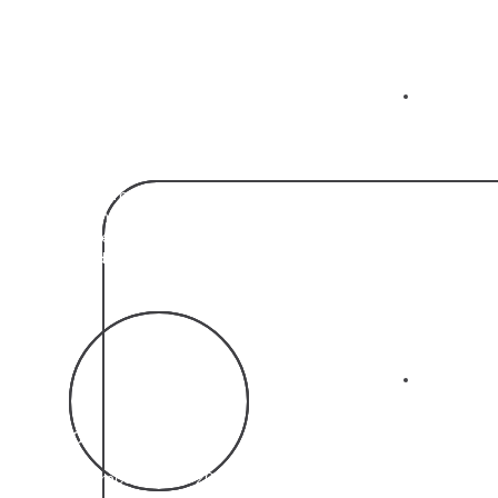
02
150% de Conversão
Aumentamos nossa taxa de conversão em 150%,
otimizando funis de vendas, segmentação e
implementando softwares de alta performance para
resultados ainda mais eficazes.
03
+200 Projetos
Finalizamos mais de 200 projetos de software e